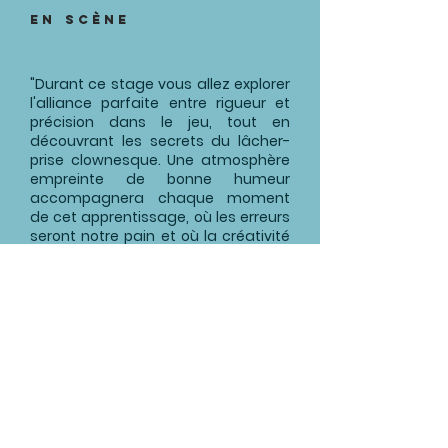
en scène
"Durant ce stage vous allez explorer
l'alliance parfaite entre rigueur et
précision dans le jeu, tout en
découvrant les secrets du lâcher-
prise clownesque. Une atmosphère
empreinte de bonne humeur
accompagnera chaque moment
de cet apprentissage, où les erreurs
seront notre pain et où la créativité
et le rire fusionnent. "
Lucas Rastoll